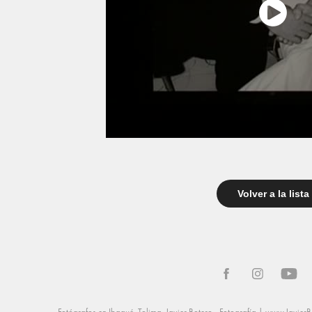
Volver a la lista
Fotógrafos en Ibagué, Tolima. Javier Botero - Fotografía |
www.JavierB