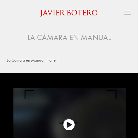
JAVIER BOTERO
LA CÁMARA EN MANUAL
La Cámara en Manual - Parte 1