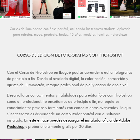
Cursos de Iluminación con flash portátil, utilizando las técnicas strobists. Aplicado
para retratos, moda, producto, bodas, 15 años, modelos, familias, naturaleza
CURSO DE EDICIÓN DE FOTOGRAFÍAS CON PHOTOSHOP
Con el Curso de Photoshop en Ibagué podrás aprender a editar fotografías
de principio a fin. Desde el revelado digital, la colorización, corrección y
ajustes de iluminación, retoque profesional de piel y acabo de alto nivel.
Desarrollarás conocimientos y habilidades para editar fotos con Photoshop
como un profesional. Te enseñamos de principio a fin, no requieres
conocimientos previos y terminarás con conocimientos avanzados. Lo que
sí necesitarás es disponer de un computador portátil con el software
instalado. En
este enlace puedes descargar el instalador oficial de Adobe
Photoshop
y probarlo totalmente gratis por 30 días.